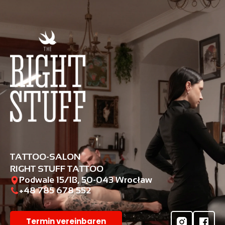
TATTOO-SALON
RIGHT STUFF TATTOO
Podwale 15/1B, 50-043 Wrocław
+48 785 678 552‬
Termin vereinbaren