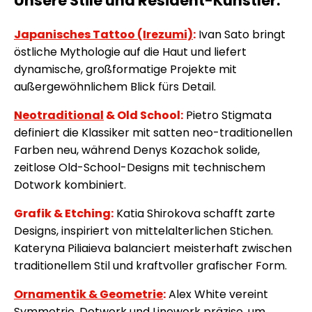
Unsere Stile und Resident-Künstler:
Japanisches Tattoo (Irezumi)
:
Ivan Sato bringt
östliche Mythologie auf die Haut und liefert
dynamische, großformatige Projekte mit
außergewöhnlichem Blick fürs Detail.
Neotraditional
& Old School:
Pietro Stigmata
definiert die Klassiker mit satten neo-traditionellen
Farben neu, während Denys Kozachok solide,
zeitlose Old-School-Designs mit technischem
Dotwork kombiniert.
Grafik & Etching:
Katia Shirokova schafft zarte
Designs, inspiriert von mittelalterlichen Stichen.
Kateryna Piliaieva balanciert meisterhaft zwischen
traditionellem Stil und kraftvoller grafischer Form.
Ornamentik & Geometrie
:
Alex White vereint
Symmetrie, Dotwork und Linework präzise, um