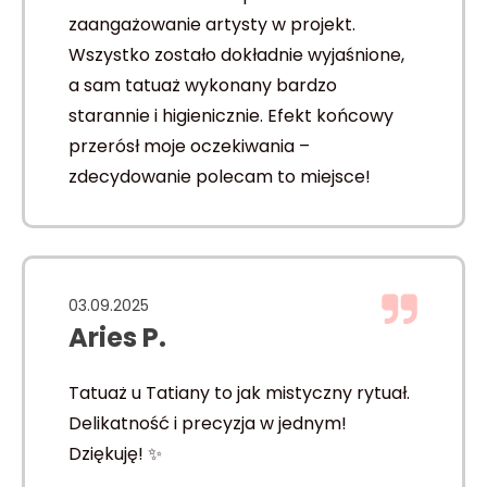
zaangażowanie artysty w projekt.
Wszystko zostało dokładnie wyjaśnione,
a sam tatuaż wykonany bardzo
starannie i higienicznie. Efekt końcowy
przerósł moje oczekiwania –
zdecydowanie polecam to miejsce!
03.09.2025
Aries P.
Tatuaż u Tatiany to jak mistyczny rytuał.
Delikatność i precyzja w jednym!
Dziękuję! ✨