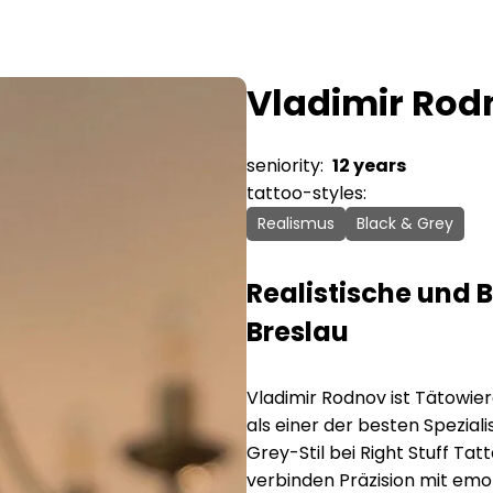
Vladimir Rod
seniority:
12 years
tattoo-styles:
Realismus
Black & Grey
Realistische und 
Breslau
Vladimir Rodnov ist Tätowier
als einer der besten Spezial
Grey-Stil bei Right Stuff Tat
verbinden Präzision mit emo