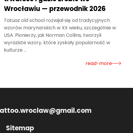
Wrocławiu — przewodnik 2026
Tatuaż old school rozwijał się od tradycyjnych
wzorów marynarskich w XX wieku, szczególnie w
USA. Pionierzy, jak Norman Collins, tworzyli
wyraziste wzory, które zyskały popularność w
kulturze ...
read-more
.tattoo.wroclaw@gmail.com
Sitemap