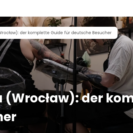
(Wrocław): der komplette Guide für deutsche Besucher
u (Wrocław): der kom
her