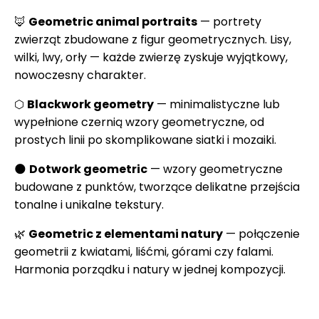
🦊
Geometric animal portraits
— portrety
zwierząt zbudowane z figur geometrycznych. Lisy,
wilki, lwy, orły — każde zwierzę zyskuje wyjątkowy,
nowoczesny charakter.
⬡
Blackwork geometry
— minimalistyczne lub
wypełnione czernią wzory geometryczne, od
prostych linii po skomplikowane siatki i mozaiki.
🌑
Dotwork geometric
— wzory geometryczne
budowane z punktów, tworzące delikatne przejścia
tonalne i unikalne tekstury.
🌿
Geometric z elementami natury
— połączenie
geometrii z kwiatami, liśćmi, górami czy falami.
Harmonia porządku i natury w jednej kompozycji.